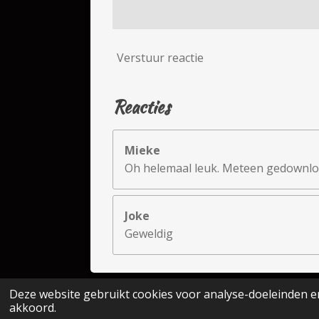
Verstuur reactie
Reacties
Mieke
Oh helemaal leuk. Meteen gedownl
Joke
Geweldig
Deze website gebruikt cookies voor analyse-doeleinden en
© 2022 - 2026 Janice EVE Life
akkoord.