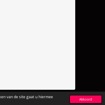
ken van de site gaat u hiermee
Powered by
JouwWeb
Akkoord