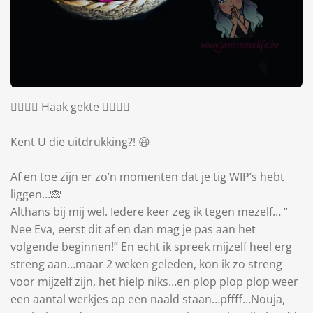
😵‍💫😵‍💫 Haak gekte 😵‍💫😵‍💫
Kent U die uitdrukking?! 😆
Af en toe zijn er zo’n momenten dat je tig WIP’s hebt
liggen…🙈
Althans bij mij wel. Iedere keer zeg ik tegen mezelf… “
Nee Eva, eerst dit af en dan mag je pas aan het
volgende beginnen!” En echt ik spreek mijzelf heel erg
streng aan…maar 2 weken geleden, kon ik zo streng
voor mijzelf zijn, het hielp niks…en plop plop plop weer
een aantal werkjes op een naald staan…pffff…Nouja,