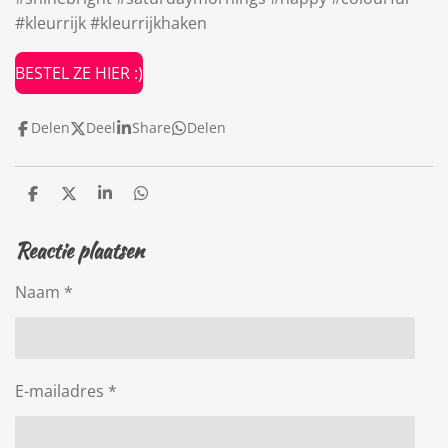
#kleurrijk #kleurrijkhaken
BESTEL ZE HIER :)
Delen
Deel
Share
Delen
D
D
S
D
e
e
h
e
l
e
a
l
Reactie plaatsen
e
l
r
e
n
e
n
Naam *
E-mailadres *