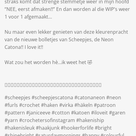
straks komt dat strenge stemmetje weer in mijn hoofd
“NEE, eerst afmaken!!” En dan worden al die WIP’s weer
1 voor 1 afgemaakt…
Nu maar even lekker genieten van deze kleurenpracht
van de nieuwe bolletjes van Scheepjes, de Neon
Catona!! I love it!!
Wat zou het worden hè…ik weet het 🤣
😵‍💫😵‍💫😵‍💫😵‍💫😵‍💫😵‍💫😵‍💫😵‍💫😵‍💫😵‍💫😵‍💫😵‍💫😵‍💫😵‍💫😵‍💫😵‍💫
#scheepjes #scheepjescatona #catonaneon #neon
#furls #crochet #haken #virka #häkeln #patroon
#pattern #janiceeve #cotton #katoen #iloveit #garen
#yarn #crochetersofinstagram #hakeniship
#hakenisleuk #haakjunk #hookerforlife #bright
#shinebright #saturdaymornings #happy #colourful