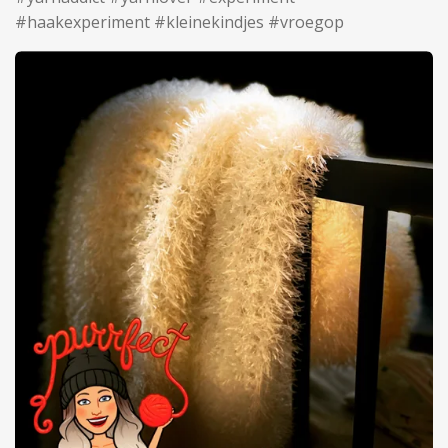
#haakexperiment #kleinekindjes #vroegop