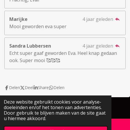
Marijke
4 jaar geleden
Mooi geworden eva super
Sandra Lubbersen
4 jaar geleden
Echt super gaaf geworden Eva. Heel knap gedaan
ook. Super mooi 🥰🥰🥰
Delen
Deel
Share
Delen
Deze website gebruikt cookies voor analyse-
© 2022 - 2026 Janice EVE Life
doeleinden en/of het tonen van advertenties.
Powered by
JouwWeb
Door gebruik te blijven maken van de site gaat
u hiermee akkoord.