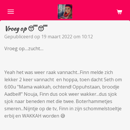
Ga
direct
naar
Vroeg op 😴😴
de
hoofdinhoud
Gepubliceerd op 19 maart 2022 om 10:12
Vroeg op....zucht....
Yeah het was weer raak vannacht...Finn melde zich
lekker 2 keer vannacht en hoppa, toen dacht Seth om
6:00u "Mama wakkah, ochtend! Oppuhstaan, broodje
Aadbei!!" Nouja, Finn dus ook weer wakker...dus sjok
sjok naar beneden met die twee. Boterhammetjes
smeren...Nijntje op de tv, Finn in zijn schommelstoeltje
erbij en WAKKAH worden 😅