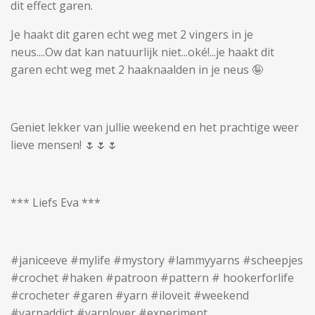
dit effect garen.
Je haakt dit garen echt weg met 2 vingers in je
neus....Ow dat kan natuurlijk niet...oké!...je haakt dit
garen echt weg met 2 haaknaalden in je neus 🤪
Geniet lekker van jullie weekend en het prachtige weer
lieve mensen! 🌷🌷🌷
*** Liefs Eva ***
#janiceeve #mylife #mystory #lammyyarns #scheepjes
#crochet #haken #patroon #pattern # hookerforlife
#crocheter #garen #yarn #iloveit #weekend
#yarnaddict #yarnlover #experiment