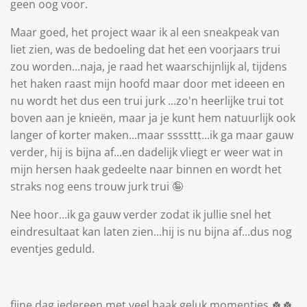
geen oog voor.
Maar goed, het project waar ik al een sneakpeak van
liet zien, was de bedoeling dat het een voorjaars trui
zou worden...naja, je raad het waarschijnlijk al, tijdens
het haken raast mijn hoofd maar door met ideeen en
nu wordt het dus een trui jurk ...zo'n heerlijke trui tot
boven aan je knieën, maar ja je kunt hem natuurlijk ook
langer of korter maken...maar ssssttt...ik ga maar gauw
verder, hij is bijna af...en dadelijk vliegt er weer wat in
mijn hersen haak gedeelte naar binnen en wordt het
straks nog eens trouw jurk trui 🤪
Nee hoor...ik ga gauw verder zodat ik jullie snel het
eindresultaat kan laten zien...hij is nu bijna af...dus nog
eventjes geduld.
fijne dag iedereen met veel haak geluk momentjes 🍀🍀