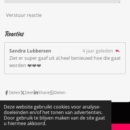
Verstuur reactie
Reacties
Sandra Lubbersen
4 jaar geleden
Ziet er super gaaf uit al,heel benieuwd hoe die gaat
worden ❤️❤️❤️
Delen
Deel
Share
Delen
Deze website gebruikt cookies voor analyse-
© 2022 - 2026 Janice EVE Life
doeleinden en/of het tonen van advertenties.
Powered by
JouwWeb
Door gebruik te blijven maken van de site gaat
u hiermee akkoord.