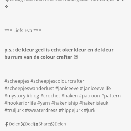
🍀
*** Liefs Eva ***
p.s.: de kleur geel is echt oker kleur en de kleur
burrum van de colour crafter 😉
#scheepjes #scheepjescolourcrafter
#scheepjeswanderlust #janiceeve # janiceevelife
#mystory #blog #crochet #haken #patroon #pattern
#hookerforlife #yarn #hakeniship #hakenisleuk
#truijurk #sweaterdress #hippejurk #jurk
Delen
Deel
Share
Delen