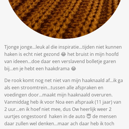
Tjonge jonge...leuk al die inspiratie...tijden niet kunnen
haken is echt niet gezond 😂 het bruist in mijn hoofd
van ideeen...doe daar een verslavend bolletje garen
bij...en je hebt een haakdrama 😂
De rook komt nog net niet van mijn haaknaald af...ik ga
als een stroomtrein...tussen alle afspraken en
voedingen door...maakt mijn haaknaald overuren.
Vanmiddag heb ik voor Noa een afspraak (11 jaar) van
2 uur...en ik hoef niet mee, dus Ow heerlijk weer 2
uurtjes ongestoord haken in de auto 😇 de mensen
daar zullen wel denken...maar ach daar heb ik toch